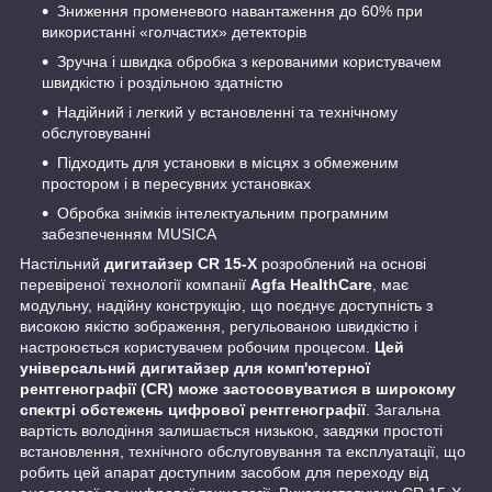
Зниження променевого навантаження до 60% при
використанні «голчастих» детекторів
Зручна і швидка обробка з керованими користувачем
швидкістю і роздільною здатністю
Надійний і легкий у встановленні та технічному
обслуговуванні
Підходить для установки в місцях з обмеженим
простором і в пересувних установках
Обробка знімків інтелектуальним програмним
забезпеченням MUSICA
Настільний
дигитайзер CR 15-X
розроблений на основі
перевіреної технології компанії
Agfa HealthCare
, має
модульну, надійну конструкцію, що поєднує доступність з
високою якістю зображення, регульованою швидкістю і
настроюється користувачем робочим процесом.
Цей
універсальний дигитайзер для комп'ютерної
рентгенографії (CR) може застосовуватися в широкому
спектрі обстежень цифрової рентгенографії
. Загальна
вартість володіння залишається низькою, завдяки простоті
встановлення, технічного обслуговування та експлуатації, що
робить цей апарат доступним засобом для переходу від