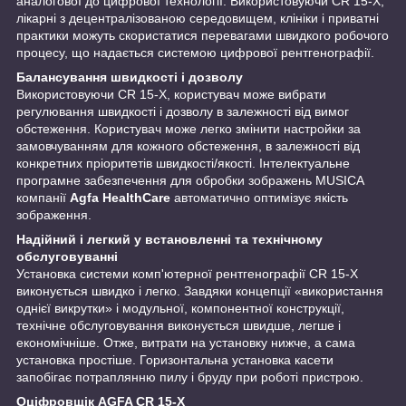
аналогової до цифрової технології. Використовуючи CR 15-X,
лікарні з децентралізованою середовищем, клініки і приватні
практики можуть скористатися перевагами швидкого робочого
процесу, що надається системою цифрової рентгенографії.
Балансування швидкості і дозволу
Використовуючи CR 15-X, користувач може вибрати
регулювання швидкості і дозволу в залежності від вимог
обстеження. Користувач може легко змінити настройки за
замовчуванням для кожного обстеження, в залежності від
конкретних пріоритетів швидкості/якості. Інтелектуальне
програмне забезпечення для обробки зображень MUSICA
компанії
Agfa HealthCare
автоматично оптимізує якість
зображення.
Надійний і легкий у встановленні та технічному
обслуговуванні
Установка системи комп'ютерної рентгенографії CR 15-X
виконується швидко і легко. Завдяки концепції «використання
однієї викрутки» і модульної, компонентної конструкції,
технічне обслуговування виконується швидше, легше і
економічніше. Отже, витрати на установку нижче, а сама
установка простіше. Горизонтальна установка касети
запобігає потраплянню пилу і бруду при роботі пристрою.
Оціфровщік AGFA CR 15-X