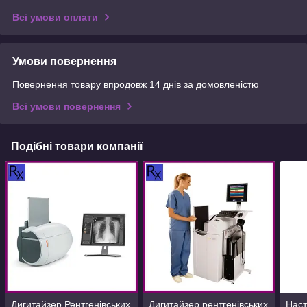
Всі умови оплати
Умови повернення
Повернення товару впродовж 14 днів за домовленістю
Всі умови повернення
Подібні товари компанії
Дигитайзер Рентгенівських
Дигитайзер рентгенівських
Наст