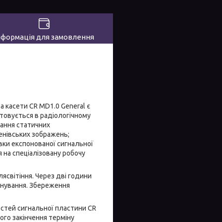
нформація для замовлення
 касети CR MD1.0 General є
товується в радіологічному
лання статичних
енівських зображень;
вки експонованої сигнальної
 на спеціалізовану робочу
світіння. Через дві години
онування. Збереження
остей сигнальної пластини CR
ого закінчення терміну