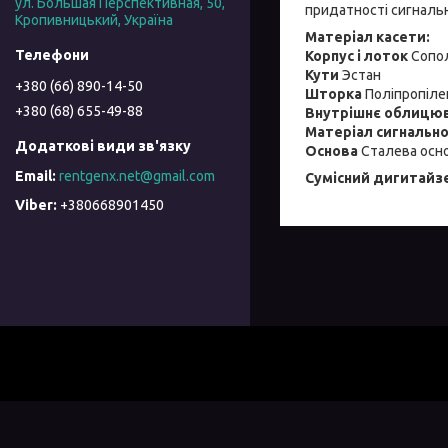
ул. Большая Перспективная, 50,
придатності сигнальн
Кропивницький, Україна
Матеріал касети:
Корпус і лоток
Сопол
Кути
Эстан
+380 (66) 890-14-50
Шторка
Поліпропілен
+380 (68) 655-49-88
Внутрішнє облицю
Матеріал сигнально
Основа
Сталева осн
rentgenx.net@gmail.com
Сумісний дигитайз
+380668901450