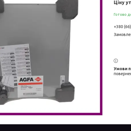
Ціну у
Готово д
+380 (66
Замовле
повернен