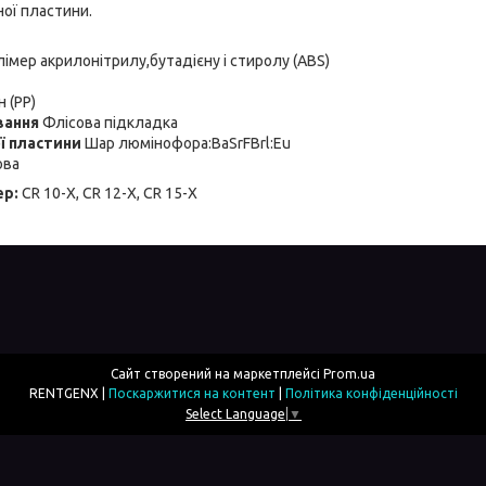
ої пластини.
імер акрилонітрилу,бутадієну і стиролу (ABS)
 (PP)
вання
Флісова підкладка
ї пластини
Шар люмінофора:BaSrFBrl:Eu
ова
ер:
CR 10-X, CR 12-X, CR 15-X
Сайт створений на маркетплейсі
Prom.ua
RENTGENX |
Поскаржитися на контент
|
Політика конфіденційності
Select Language
▼