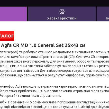
Характеристики
І
Agfa CR MD 1.0 General Set 35x43 см
ітайзером) та робочою станцією модальності сигнальні пластини та
и для комп'ютеризованої рентгенографії (CR). Система CR викорис
нням кваліфікованого персоналу для зчитування, обробки та переси
ажень. Сигнальна пластина забезпечує захоплення статичних рентг
сканується дигітайзером Дигітайзер використовується для оцифро
браження, що отримується в результаті оцифровки, спрямовується
мінофор Agfa володіє прекрасними характеристиками-стиками після
берігається приблизно 80% энергиисвечения, отриманої після експ
 через 24 години після опромінення.
жби:
По закінченні 5 років можливе погіршення експлуатаційних як
нкція відповідного оповіщення користувача за 3 місяці до очікуван