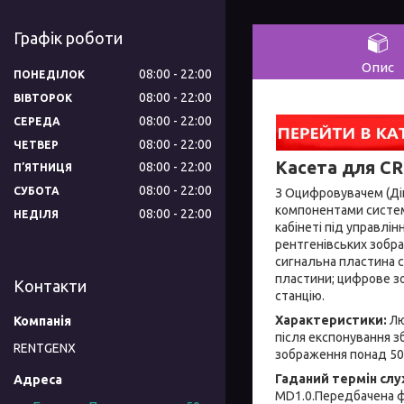
Графік роботи
Опис
08:00
22:00
ПОНЕДІЛОК
08:00
22:00
ВІВТОРОК
08:00
22:00
СЕРЕДА
08:00
22:00
ЧЕТВЕР
Касета для CR 
08:00
22:00
ПʼЯТНИЦЯ
08:00
22:00
СУБОТА
З Оцифровувачем (Діг
компонентами систем
08:00
22:00
НЕДІЛЯ
кабінеті під управлі
рентгенівських зобр
сигнальна пластина 
пластини; цифрове зо
Контакти
станцію.
Характеристики:
Лю
після експонування з
RENTGENX
зображення понад 50%
Гаданий термін слу
MD1.0.Передбачена фу