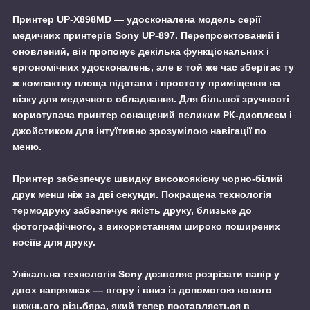
Принтер UP-X898MD
— удосконалена модель серії
медичних принтерів Sony UP-897. Перепроектований і
оновлений, він пропонує декілька функціональних і
ергономічних удосконалень, але в той же час зберігає ту
ж компактну площа підстави і простоту приміщення на
візку для медичного обладнання. Для більшої зручності
користувача принтер оснащений великим РК-дисплеєм і
джойстиком для інтуїтивно зрозумілою навігації по
меню.
Принтер забезпечує швидку високоякісну чорно-білий
друк менш ніж за дві секунди. Покращена технологія
термодруку забезпечує якість друку, близьке до
фотографічного, з використанням широко поширених
носіїв для друку.
Унікальна технологія Sony дозволяє розрізати папір у
двох напрямках — вгору і вниз із допомогою нового
нижнього різьбяра, який тепер поставляється в