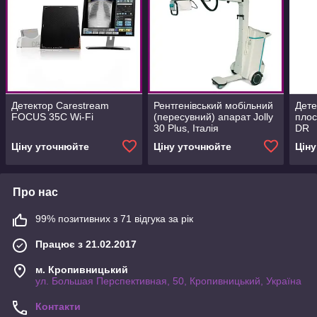
Детектор Carestream
Рентгенівський мобільний
Дете
FOCUS 35C Wi-Fi
(пересувний) апарат Jolly
пло
30 Plus, Італія
DR
Ціну уточнюйте
Ціну уточнюйте
Цін
Про нас
99% позитивних з 71 відгука за рік
Працює з 21.02.2017
м. Кропивницький
ул. Большая Перспективная, 50, Кропивницький, Україна
Контакти