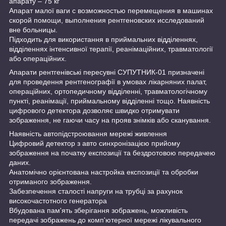
апарату – 75 кг
Апарат малої ваги с возможностью перемещения в машинах
скорой помощи, выполнения рентгеновских исследований
вне больницы.
Підходить для використання в приймальних відділеннях,
відділеннях інтенсивної терапії, реанімаційних, травматології
або операційних.
Апарати рентгенівські пересувні СУПУТНИК-01 призначені
для проведення рентгенографії в умовах лікарняних палат,
операційних, ортопедичному відділенні, травматологічному
пункті, реанімації, приймальному відділенні тощо. Наявність
цифрового детектора дозволяє швидко отримувати
зображення, не гаючи часу на прояв знімків або сканування.
Наявність автопідстроювання мережі живлення
Цифровий детектор з авто синхронізацією прийому
зображення на початку експозиції та бездротовою передачею
даних.
Анатомічно орієнтована настройка експозиції та обробки
отриманого зображення.
Забезпечення сталості напруги на трубці за рахунок
високочастотного генератора
Вбудована пам'ять зберігання зображень, можливість
передачі зображень до комп'ютерної мережі лікувального