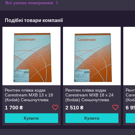
Всі умови повернення
Подібні товари компанії
Рентген плівка кодак
Рентген плівка кодак
Рент
Carestream МХВ 13 х 18
Carestream МХВ 18 х 24
Care
(Коdak) Синьочутлива
(Коdak) Синьочутлива
(Коd
1 700
2 510
6 9
₴
₴
Купити
Купити