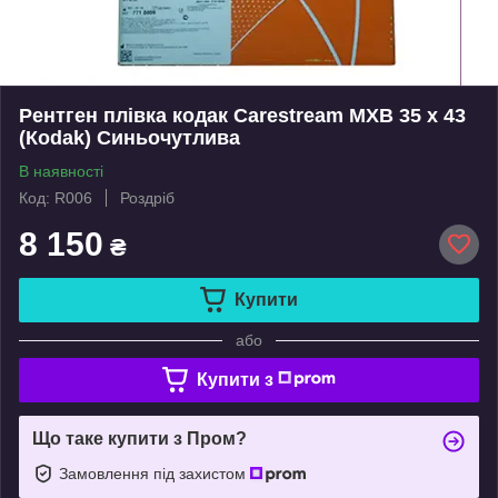
Рентген плівка кодак Carestream МХВ 35 х 43
(Коdak) Синьочутлива
В наявності
Код: R006
Роздріб
8 150
₴
Купити
або
Купити з
Що таке купити з Пром?
Замовлення під захистом