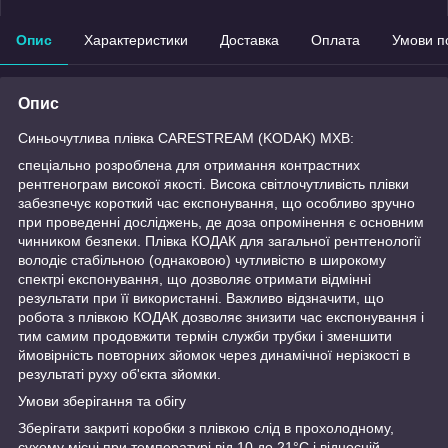
Опис
Характеристики
Доставка
Оплата
Умови п
Опис
Синьочутлива плівка CARESTREAM (KODAK) MXB:
спеціально розроблена для отримання контрастних
рентгенограм високої якості. Висока світлочутливість плівки
забезпечує короткий час експонування, що особливо зручно
при проведенні досліджень, де доза опромінення є основним
чинником безпеки. Плівка КОДАК для загальної рентгенології
володіє стабільною (однаковою) чутливістю в широкому
спектрі експонування, що дозволяє отримати відмінні
результати при її використанні. Важливо відзначити, що
робота з плівкою КОДАК дозволяє знизити час експонування і
тим самим продовжити термін служби трубки і зменшити
ймовірність повторних зйомок через динамічної нерізкості в
результаті руху об'єкта зйомки.
Умови зберігання та обігу
Зберігати закриті коробки з плівкою слід в прохолодному,
сухому місці при температурі від 10 до 21°С і відносній