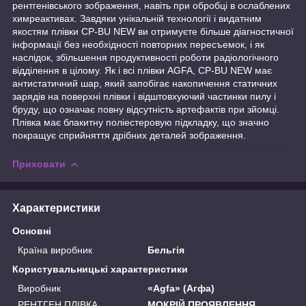
рентгенівського зображення, навіть при обробці в ослаблених
химреактивах. Завдяки унікальній технології і видатним
якостям плівки CP-BU NEW ви отримуєте більше діагностичної
інформації без необхідності повторних пересъемок, і як
наслідок, збільшення продуктивності роботи радіологічного
відділення в цілому. Як і всі плівки AGFA, CP-BU NEW має
антистатичний шар, який запобігає накопичення статичних
зарядів на поверхні плівки і відштовхуючий частинки пилу і
бруду, що означає повну відсутність артефактів при зйомці.
Плівка має блакитну поліестеровую підкладку, що значно
покращує сприйняття дрібних деталей зображення.
Приховати
Характеристики
Основні
Країна виробник
Бельгія
Користувальницькі характеристики
Виробник
«Agfa» (Агфа)
РЕНТГЕН ПЛІВКА
МОКРІЙ ПРОЯВЛЕННЯ