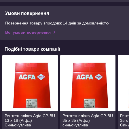
Умови повернення
Повернення товару впродовж 14 днів за домовленістю
Всі умови повернення
Подібні товари компанії
Рентген плівка Agfa CP-BU
Рентген плівка Agfa CP-BU
Рент
13 х 18 (Агфа)
35 х 35 (Агфа)
35 х
Синьочутлива
синьочутлива
Синь