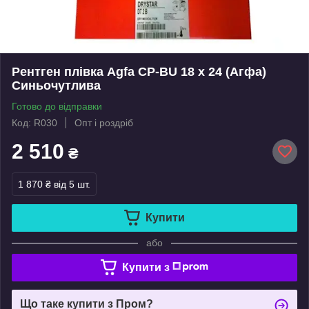
Рентген плівка Agfa CP-BU 18 х 24 (Агфа)
Синьочутлива
Готово до відправки
Код: R030
Опт і роздріб
2 510
₴
1 870 ₴
від 5 шт.
Купити
або
Купити з
Що таке купити з Пром?